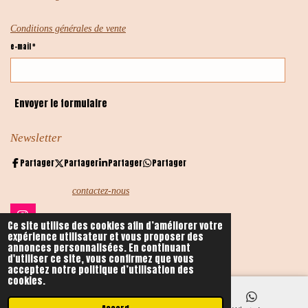
Conditions générales de vente
e-mail *
Envoyer le formulaire
Newsletter
Partager
Partager
Partager
Partager
contactez-nous
I
Ce site utilise des cookies afin d’améliorer votre
n
expérience utilisateur et vous proposer des
s
annonces personnalisées. En continuant
Contacts
t
d'utiliser ce site, vous confirmez que vous
a
acceptez notre politique d’utilisation des
g
cookies.
r
a