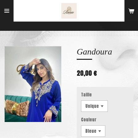
Passer
au
contenu
principal
Gandoura
20,00 €
Taille
Couleur