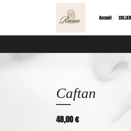
Passer
au
Accueil
COLLIE
contenu
principal
Caftan
48,00 €