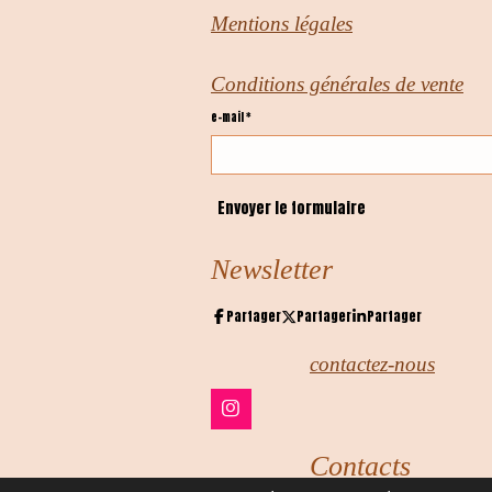
Mentions légales
Conditions générales de vente
e-mail *
Envoyer le formulaire
Newsletter
Partager
Partager
Partager
contactez-nous
I
n
s
Contacts
t
a