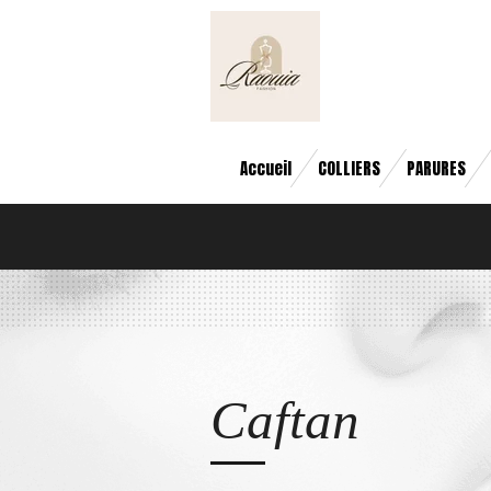
Passer
au
contenu
principal
Accueil
COLLIERS
PARURES
Caftan