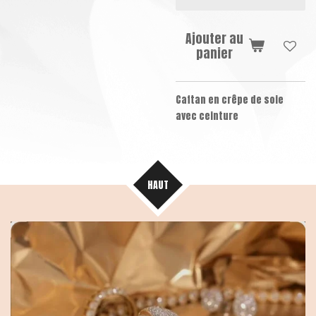
Ajouter au
panier
Caftan en crêpe de soie
avec ceinture
HAUT