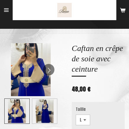
Passer
au
contenu
principal
Caftan en crêpe
de soie avec
ceinture
48,00 €
Taille