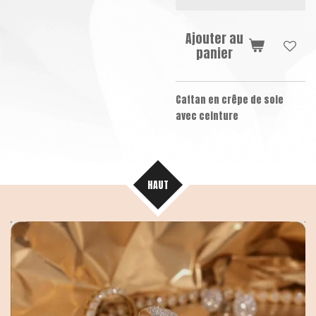
Ajouter au
panier
Caftan en crêpe de soie
avec ceinture
HAUT