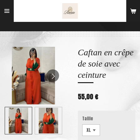
Passer
au
contenu
principal
Caftan en crêpe
de soie avec
ceinture
55,00 €
Taille