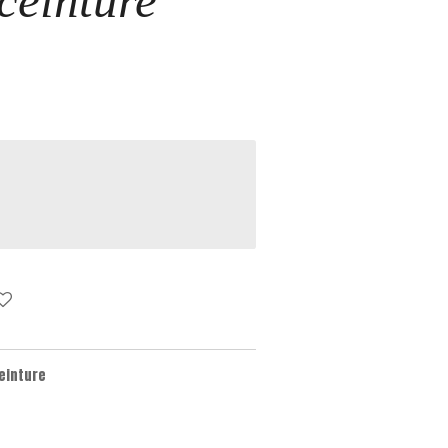
ceinture
einture