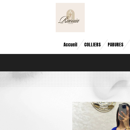
Passer
au
contenu
principal
Accueil
COLLIERS
PARURES