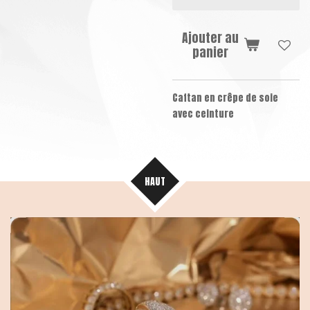
Ajouter au
panier
Caftan en crêpe de soie
avec ceinture
HAUT