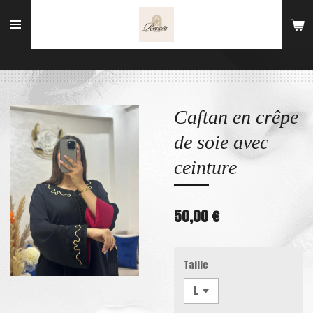
Passer
au
contenu
principal
Caftan en crêpe
de soie avec
ceinture
50,00 €
Taille