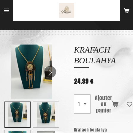
Passer
au
contenu
principal
KRAFACH
BOULAHYA
24,99 €
Ajouter
au
panier
Krafach boulahya