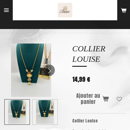
Passer
au
contenu
principal
COLLIER
LOUISE
14,99 €
Ajouter au
panier
Collier Louise