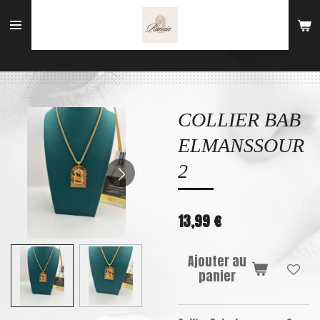
Passer
au
contenu
principal
COLLIER BAB
ELMANSSOUR
2
13,99 €
Ajouter au
panier