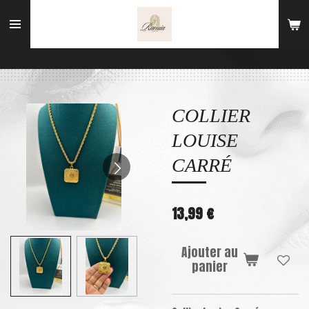
Passer
au
contenu
principal
COLLIER
LOUISE
CARRÉ
13,99 €
Ajouter au
panier