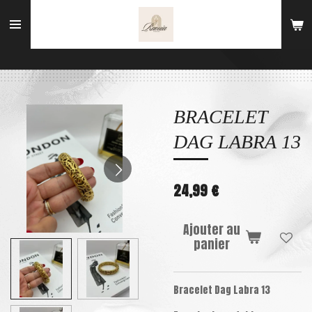
Passer
au
contenu
principal
BRACELET
DAG LABRA 13
24,99 €
Ajouter au
panier
Bracelet Dag Labra 13