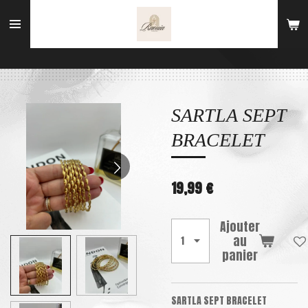
Passer
au
contenu
principal
SARTLA SEPT
BRACELET
19,99 €
Ajouter
au
panier
SARTLA SEPT BRACELET