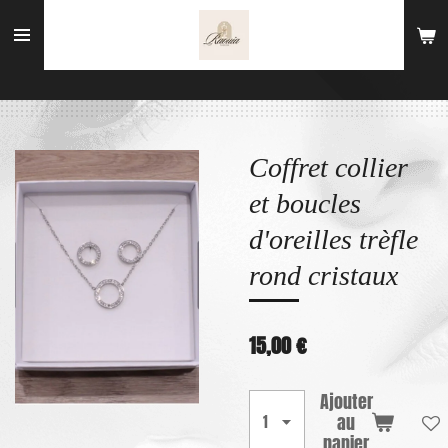
Passer
au
contenu
principal
Coffret collier
et boucles
d'oreilles trèfle
rond cristaux
15,00 €
Ajouter
au
panier