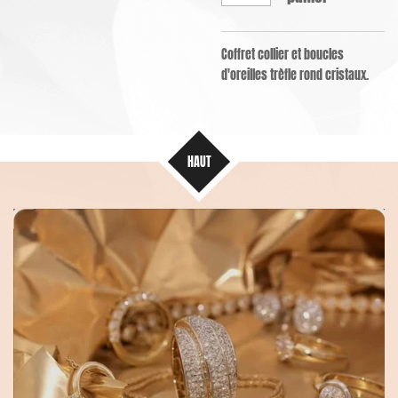
Coffret collier et boucles
d'oreilles trèfle rond cristaux.
HAUT