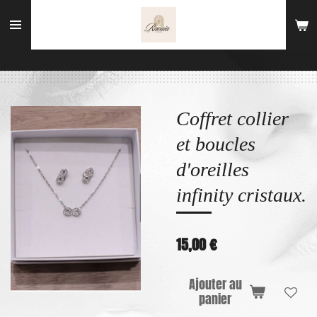
Passer
au
contenu
principal
Coffret collier
et boucles
d'oreilles
infinity cristaux.
15,00 €
Ajouter au
panier