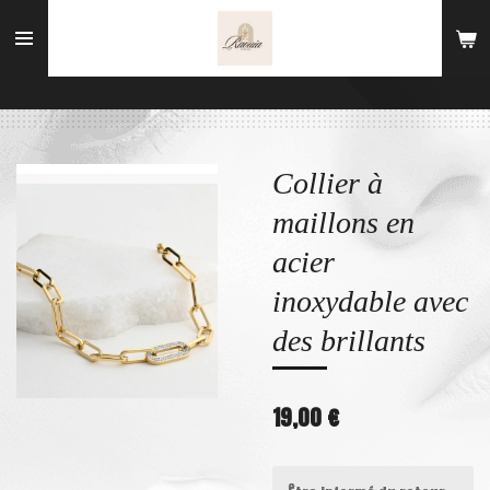
Passer
au
contenu
principal
Collier à
maillons en
acier
inoxydable avec
des brillants
19,00 €