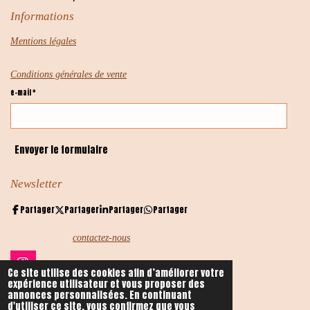
Informations
Mentions légales
Conditions générales de vente
e-mail *
Envoyer le formulaire
Newsletter
Partager
Partager
Partager
Partager
contactez-nous
I
Ce site utilise des cookies afin d’améliorer votre
n
expérience utilisateur et vous proposer des
s
annonces personnalisées. En continuant
Contacts
t
d'utiliser ce site, vous confirmez que vous