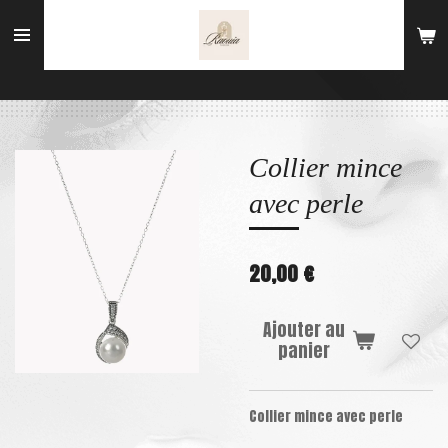
Passer
au
contenu
principal
Collier mince
avec perle
20,00 €
Ajouter au
panier
Collier mince avec perle