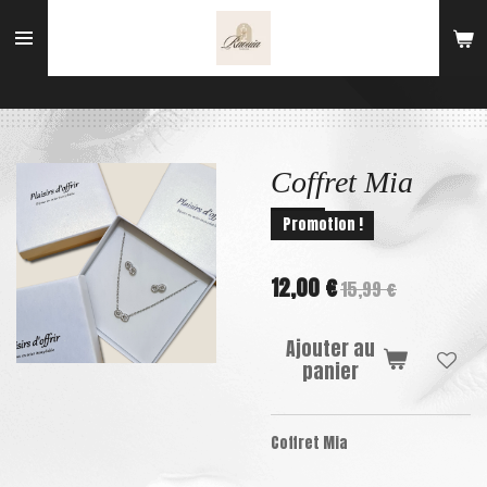
Passer
au
contenu
principal
Coffret Mia
Promotion !
12,00 €
15,99 €
Ajouter au
panier
Coffret Mia