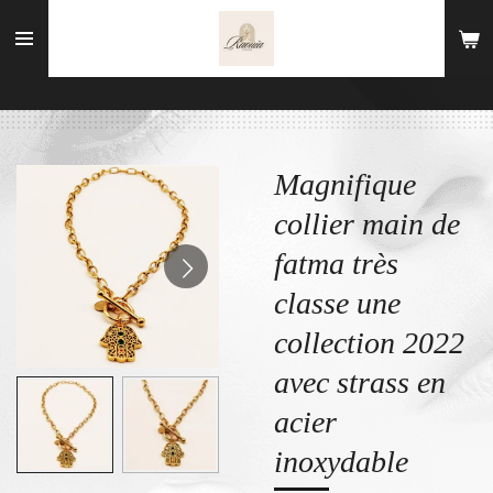
Passer
au
contenu
principal
Magnifique
collier main de
fatma très
classe une
collection 2022
avec strass en
acier
inoxydable