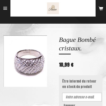
Passer
au
contenu
principal
Bague Bombé
cristaux.
10,99 €
Être informé du retour
en stock du produit
Envoyer