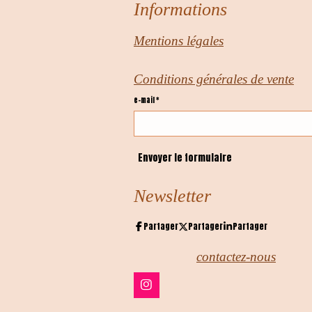
Informations
Mentions légales
Conditions générales de vente
e-mail *
Envoyer le formulaire
Newsletter
Partager
Partager
Partager
contactez-nous
I
n
s