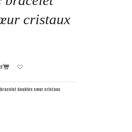
c bracelet
œur cristaux
er
 bracelet doubles cœur cristaux