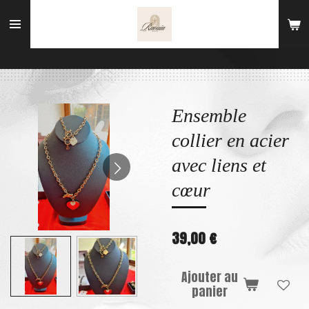
Passer
au
contenu
principal
Ensemble
collier en acier
avec liens et
cœur
39,00 €
Ajouter au
panier