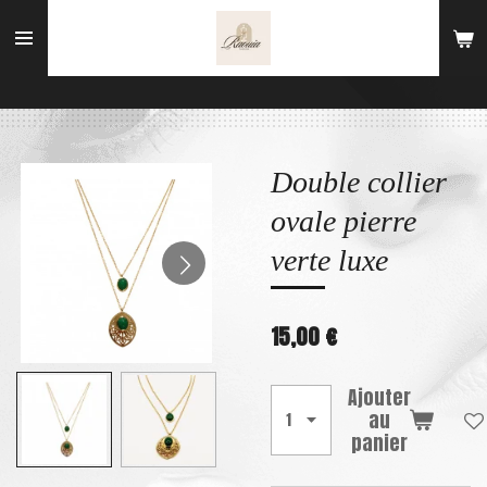
Passer
au
contenu
principal
Double collier
ovale pierre
verte luxe
15,00 €
Ajouter
au
panier