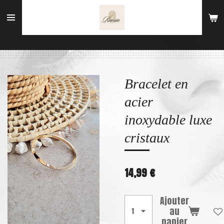
Passer
au
contenu
principal
Bracelet en
acier
inoxydable luxe
cristaux
14,99 €
Ajouter
au
panier