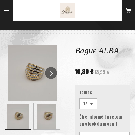
Passer
au
contenu
principal
Bague ALBA
10,99 €
13,99 €
Tailles
Être informé du retour
en stock du produit