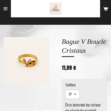
Passer
au
contenu
principal
Bague V Boucle
Cristaux
11,99 €
Tailles
Être informé du retour
en stock du produit