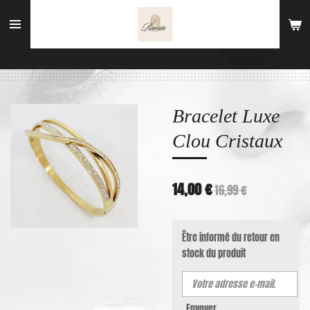
Passer
au
contenu
principal
Bracelet Luxe
Clou Cristaux
14,00 €
16,99 €
Être informé du retour en
stock du produit
Envoyer