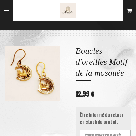
Passer
au
contenu
principal
Boucles
d'oreilles Motif
de la mosquée
12,99 €
Être informé du retour
en stock du produit