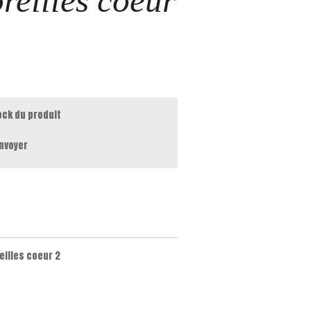
reilles coeur
ock du produit
nvoyer
eilles coeur 2