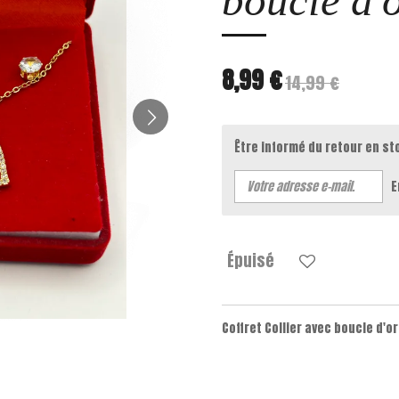
boucle d'o
8,99 €
14,99 €
Être informé du retour en st
E
Épuisé
Coffret Collier avec boucle d'or